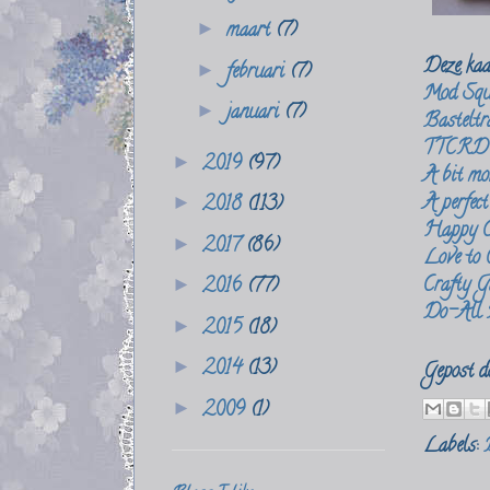
maart
(7)
►
Deze kaa
februari
(7)
►
Mod Squ
januari
(7)
►
Bastelt
TTCRD
2019
(97)
►
A bit mor
A perfect
2018
(113)
►
Happy C
2017
(86)
►
Love to 
Crafty G
2016
(77)
►
Do-All K
2015
(18)
►
2014
(13)
►
Gepost 
2009
(1)
►
Labels: