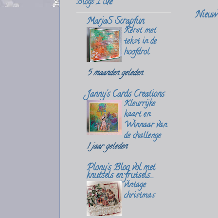
Blogs I like
Nieuwe
MarjaS Scrapfun
Kerst met
tekst in de
hoofdrol
5 maanden geleden
Janny's Cards Creations
Kleurrijke
kaart en
Winnaar van
de challenge
1 jaar geleden
Plony's Blog vol met
knutsels en frutsels....
vintage
christmas