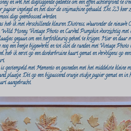
y en wel het diepliggende gedeelte om een effen achtergrond te creë
r papier ingelegd en het door de snijmachine gehaald. Dit 2,3 keer 
 mooi diep geëmbossed werden.
ns heb ik met verschillende kleuren Distress, waaronder de nieuwe 
 Wild Honey, Vintage Photo en Carved Pumpkin voorzichtig met e
laadjes gegaan om een herfstkleurig geheel te krijgen. Hier en daar m
e nog een beetje bijgewerkt en tot slot de randen met Vintage Photo b
l heb ik eerst op een donkerbruine kaart gemat en vervolgens op een
rt.
 is gestempeld met Memento en gesneden met het middelste kleine ma
nd plaatje. Dit op een bijpassend oranje stukje papier gemat en in
art aangebracht.