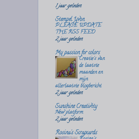
1 jaar geleden
Stempel Yvon
PLEASE UPDATE
THE RSS FEED
2 jaar geleden
My passion for colors
Creatie's van
de laatste
maanden en
mijn
allerlaatste blogbericht
2 jaar geleden
Sunshine Creativity
New platform
2 jaar geleden
Rosina's Scrapcards