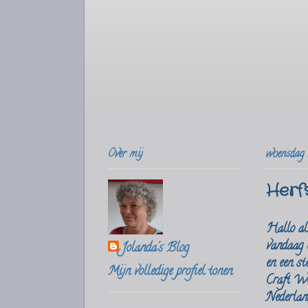
Over mij
woensdag 
Herf
Hallo al
vandaag e
Jolanda's Blog
en een s
Mijn volledige profiel tonen
Craft Wo
Nederlan