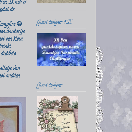
ren. Ik heb er
zodat de
Guest designer KIC
Campfire 😀
en daubertje
et een klein
eïnkt.
 dubbele
lletje van
 het midden
Guest designer