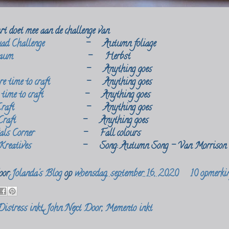
rt doet mee aan de challenge van
ad Challenge
- Autumn foliage
raum
- Herbst
- Anything goes
e time to craft
- Anything goes
 time to craft
- Anything goes
raft
- Anything goes
Craft
- Anything goes
als Corner
- Fall colours
reatives
- Song: Autumn Song - Van Morrison
door
Jolanda's Blog
op
woensdag, september 16, 2020
10 opmerkin
Distress inkt
,
John Next Door
,
Memento inkt