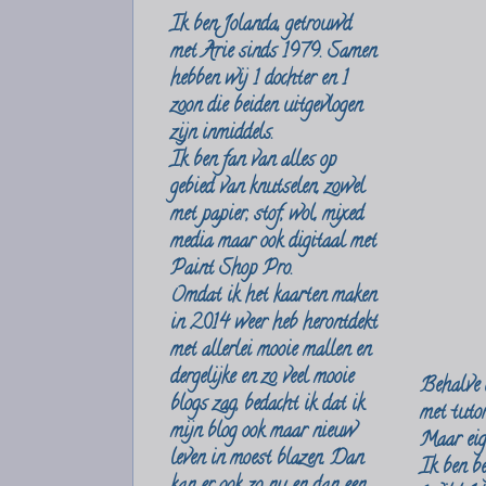
Ik ben Jolanda, getrouwd
met Arie sinds 1979. Samen
hebben wij 1 dochter en 1
zoon die beiden uitgevlogen
zijn inmiddels.
Ik ben fan van alles op
gebied van knutselen, zowel
met papier, stof, wol
, mixed
media maar ook digitaal met
Paint Shop Pro.
Omdat ik het kaarten maken
in 2014 weer heb herontdekt
met allerlei mooie mallen en
dergelijke en zo veel mooie
Behalve d
blogs zag, bedacht ik dat ik
met tuto
mijn blog ook maar nieuw
Maar eige
leven in moest blazen. Dan
Ik ben be