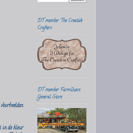
DT member The Creative
Crafters
DT member FarmQuest
General Store
 voorbeelden
 in de kleur