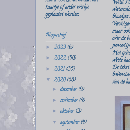
kan er ook zo nu en dan een
Wild Hone
kaartje of ander werkje
watercolo
geplaatst worden
blaadjes
Vervolge
maar ook
Blogarchief
over de b
penseeltj
2023
(6)
►
Het gehee
2022
(50)
►
witte kaa
De tekst
2021
(35)
►
bovenstaa
2020
(68)
▼
van de ka
december
(9)
►
november
(4)
►
oktober
(3)
►
september
(4)
▼