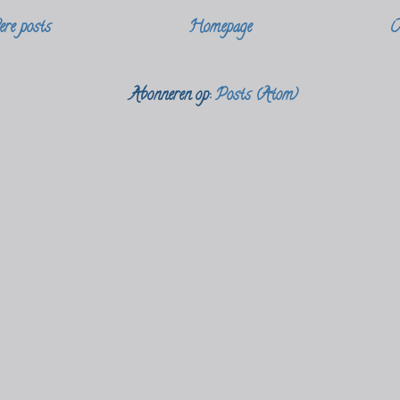
re posts
Homepage
O
Abonneren op:
Posts (Atom)