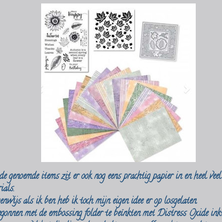
e genoemde items zit er ook nog eens prachtig papier in en heel veel
rials.
nwijs als ik ben heb ik toch mijn eigen idee er op losgelaten.
gonnen met de embossing folder te beïnkten met Distress Oxide inkt