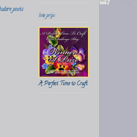
udere posts
1ste prijs
A Perfect Time to Craft